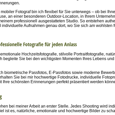
nnerungen.
 mobiler Fotograf bin ich flexibel für Sie unterwegs – ob bei Ihn
se, an einer besonderen Outdoor-Location, in Ihrem Unterneh
meinem professionell ausgestatteten Studio. So entstehen auth
 individuelle Aufnahmen genau dort, wo Sie sich am wohlsten f
fessionelle Fotografie für jeden Anlass
emotionale Hochzeitsfotografie, stilvolle Portraitfotografie, natü
ch begleite Sie bei den wichtigsten Momenten Ihres Lebens und 
uch biometrische Passfotos, E-Passfotos sowie moderne Bewer
 erhalten Sie bei mir hochwertige Fotodrucke, individuelle Fotop
it Ihre schönsten Erinnerungen perfekt präsentiert werden könn
g
ehen bei meiner Arbeit an erster Stelle. Jedes Shooting wird indi
 ist es, natürliche, emotionale und hochwertige Bilder zu scha