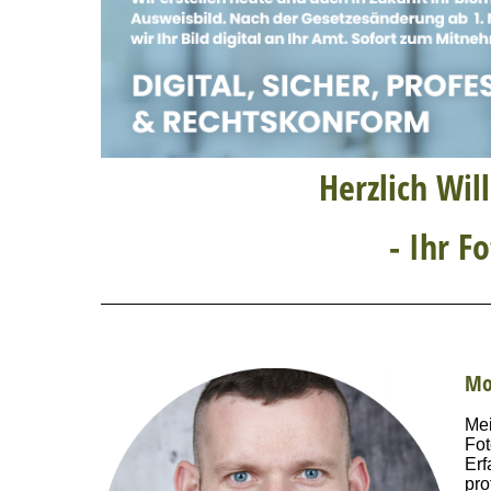
Herzlich Wi
- Ihr F
Mo
Mei
Fot
Er
pro