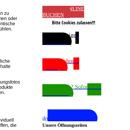
JETZT ONLINE
en zu
BUCHEN
men oder
Bitte Cookies zulassen!!!
entische
ühlen.
Sie benötigen
Passfotos?
Bilderrahmen
rliche
halte
gefällig?
bungsfotos
Fotodruck? Sofort zum
rodukte
en.
mitnehmen
In Kooperation mit
drucker-kalibrieren.com
viduell
ffen, die
Unsere Öffnungszeiten