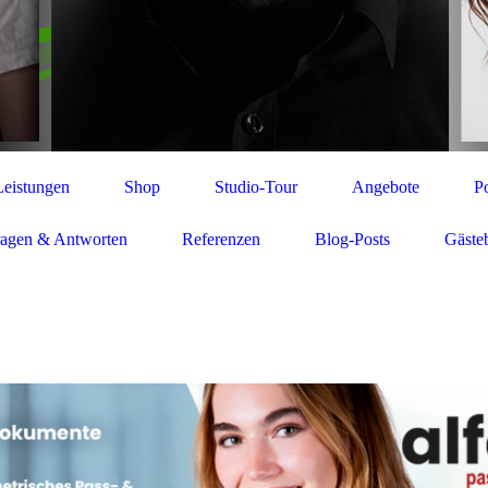
Leistungen
Shop
Studio-Tour
Angebote
Po
ragen & Antworten
Referenzen
Blog-Posts
Gäste