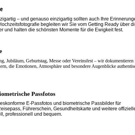
ie
nzigartig – und genauso einzigartig sollten auch Ihre Erinnerung
 Hochzeitsfotografie begleiten wir Sie vom Getting Ready über d
er und halten die schönsten Momente für die Ewigkeit fest.
e
g, Jubiläum, Geburtstag, Messe oder Vereinsfest – wir dokumentieren 
dern, die Emotionen, Atmosphäre und besondere Augenblicke authentis
iometrische Passfotos
zeskonforme E-Passfotos und biometrische Passbilder für
isepass, Führerschein, Gesundheitskarte und weitere offiziell
l, professionell und bequem.