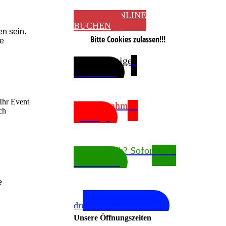
JETZT ONLINE
BUCHEN
en sein.
Bitte Cookies zulassen!!!
ie
Sie benötigen
Passfotos?
Ihr Event
Bilderrahmen
ch
gefällig?
Fotodruck? Sofort zum
mitnehmen
e
In Kooperation mit
drucker-kalibrieren.com
Unsere Öffnungszeiten