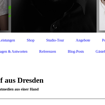
Leistungen
Shop
Studio-Tour
Angebote
Po
ragen & Antworten
Referenzen
Blog-Posts
Gäste
af aus Dresden
intmedien aus einer Hand