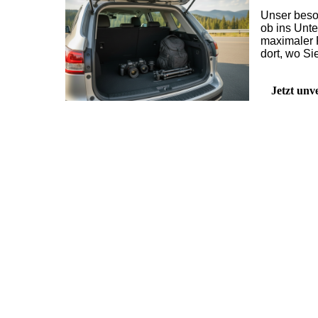
Unser beson
ob ins Unt
maximaler 
dort, wo Si
Jetzt unv