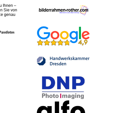
u Ihnen –
en Sie von
ice genau
Passfotos