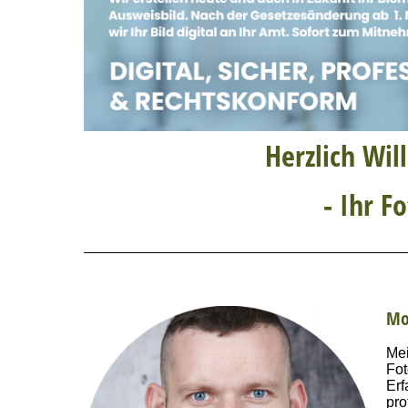
Herzlich Wi
- Ihr F
Mo
Mei
Fot
Er
pro