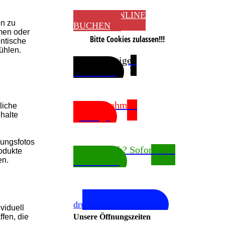
JETZT ONLINE
en zu
BUCHEN
men oder
Bitte Cookies zulassen!!!
entische
ühlen.
Sie benötigen
Passfotos?
Bilderrahmen
rliche
halte
gefällig?
bungsfotos
Fotodruck? Sofort zum
rodukte
en.
mitnehmen
In Kooperation mit
drucker-kalibrieren.com
viduell
ffen, die
Unsere Öffnungszeiten