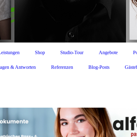
Leistungen
Shop
Studio-Tour
Angebote
Po
ragen & Antworten
Referenzen
Blog-Posts
Gäste