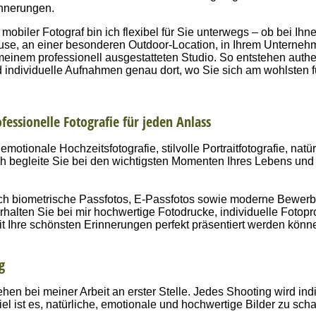
nnerungen.
 mobiler Fotograf bin ich flexibel für Sie unterwegs – ob bei Ihn
se, an einer besonderen Outdoor-Location, in Ihrem Unterneh
meinem professionell ausgestatteten Studio. So entstehen auth
 individuelle Aufnahmen genau dort, wo Sie sich am wohlsten f
fessionelle Fotografie für jeden Anlass
emotionale Hochzeitsfotografie, stilvolle Portraitfotografie, natü
ch begleite Sie bei den wichtigsten Momenten Ihres Lebens und 
uch biometrische Passfotos, E-Passfotos sowie moderne Bewer
 erhalten Sie bei mir hochwertige Fotodrucke, individuelle Fotop
it Ihre schönsten Erinnerungen perfekt präsentiert werden könn
g
ehen bei meiner Arbeit an erster Stelle. Jedes Shooting wird indi
 ist es, natürliche, emotionale und hochwertige Bilder zu scha