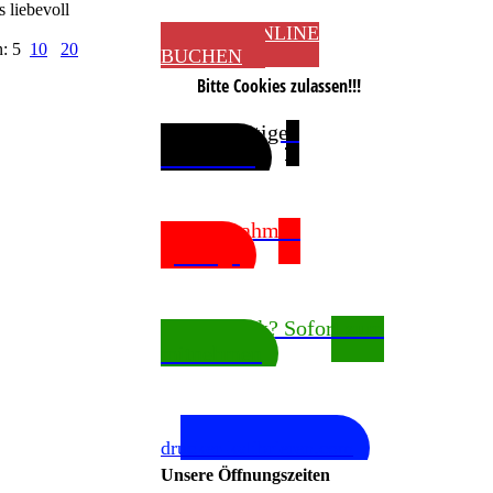
s liebevoll
JETZT ONLINE
n: 5
10
20
BUCHEN
Bitte Cookies zulassen!!!
Sie benötigen
Passfotos?
Bilderrahmen
gefällig?
Fotodruck? Sofort zum
mitnehmen
In Kooperation mit
drucker-kalibrieren.com
Unsere Öffnungszeiten