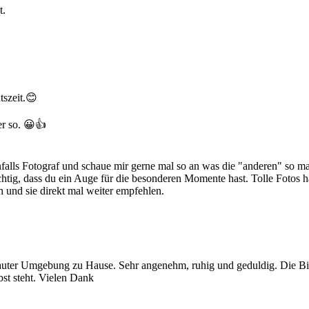
t.
tszeit.😊
r so. 😀👍
nfalls Fotograf und schaue mir gerne mal so an was die "anderen" so m
chtig, dass du ein Auge für die besonderen Momente hast. Tolle Fotos h
 und sie direkt mal weiter empfehlen.
auter Umgebung zu Hause. Sehr angenehm, ruhig und geduldig. Die Bi
st steht. Vielen Dank