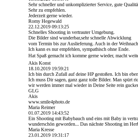
Sehr schneller und unkomplizierter Service, gute Qualitä
Sehr zu empfehlen.
Jederzeit gerne wieder.
Romy Hegewald
22.12.2019
09:13:25
Schnelles Shooting in vertrauter Umgebung.
Die Bilder sind wunderbar,sehr schnelle Abwicklung
vom Termin bis zur Auslieferung. Auch in der Weihnach
Ich kann es nur empfehlen, sympathisch ohne Ende.
Hat Spaß gemacht ich komme gerne wieder, macht weite
Akis Konst
18.10.2019
19:59:21
Ich bin durch Zufall auf deine HP gestoßen. Ich bin ebe
Ich muss Dir sagen, ganz ganz tolle Bilder. Man spürt ri
wir werden immer mal wieder in Deine Seite rein gucken
GLG
Akis
www.smile4photo.de
Maria Reimer
01.07.2019
14:43:52
Ein Shooting mit Babybauch und eins mit Baby in vertr
wunderschön geworden... Das nächste Shooting im Herb
Maria Kresse
23.01.2019
19:31:17