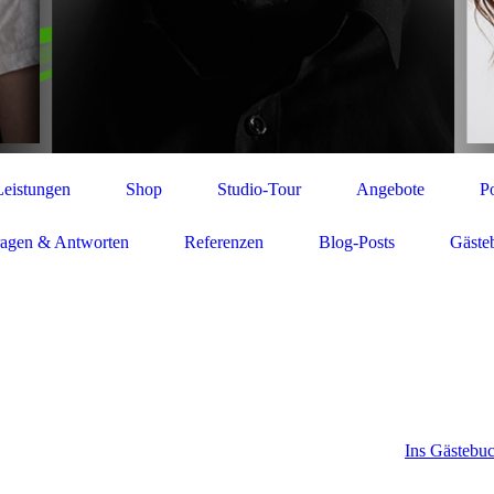
Leistungen
Shop
Studio-Tour
Angebote
Po
ragen & Antworten
Referenzen
Blog-Posts
Gäste
Ins Gästebuc