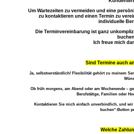
Kundenterm
Um Wartezeiten zu vermeiden und eine persönli
zu kontaktieren und einen Termin zu verei
individuelle Be
Die Terminvereinbarung ist ganz unkomplizie
buchen
Ich freue mich da
Sind Termine auch 
Ja, selbstverständlich! Flexibilität gehört zu meinem Ser
Wüns
Ob früh morgens, am Abend oder am Wochenende – gemei
Berufstätige, Familien oder Ho
Kontak
tieren Sie mich einfach unverbindlich, und wi
buchen“-Button p
Welche Zahlun