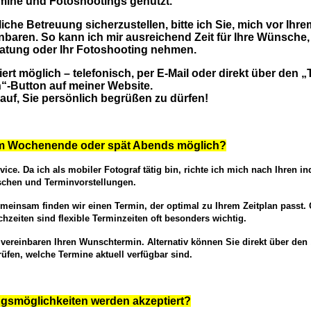
ine und Fotoshootings genutzt.
che Betreuung sicherzustellen, bitte ich Sie, mich vor Ihr
nbaren. So kann ich mir ausreichend Zeit für Ihre Wünsche,
ratung oder Ihr Fotoshooting nehmen.
rt möglich – telefonisch, per E-Mail oder direkt über den „
“-Button auf meiner Website.
rauf, Sie persönlich begrüßen zu dürfen!
am Wochenende oder spät Abends möglich?
vice. Da ich als mobiler Fotograf tätig bin, richte ich mich nach Ihren in
chen und Terminvorstellungen.
nsam finden wir einen Termin, der optimal zu Ihrem Zeitplan passt. 
chzeiten sind flexible Terminzeiten oft besonders wichtig.
r vereinbaren Ihren Wunschtermin. Alternativ können Sie direkt über den
rüfen, we
lche Termine aktuell verfügbar sind.
gsmöglichkeiten werden akzeptiert?