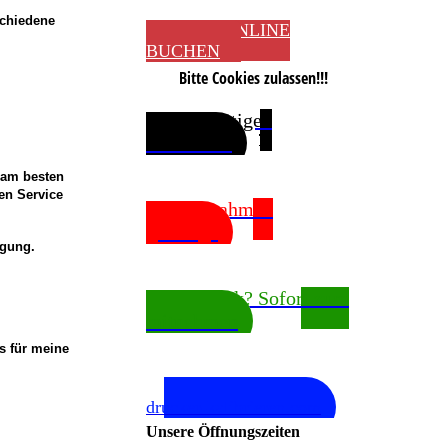
schiedene
JETZT ONLINE
BUCHEN
Bitte Cookies zulassen!!!
Sie benötigen
Passfotos?
 am besten
en Service
Bilderrahmen
gefällig?
ügung.
Fotodruck? Sofort zum
mitnehmen
s für meine
In Kooperation mit
drucker-kalibrieren.com
Unsere Öffnungszeiten