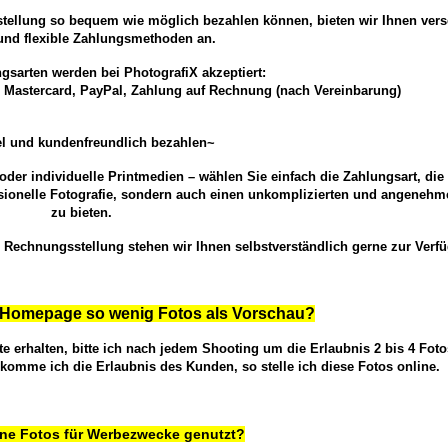
estellung so bequem wie möglich bezahlen können, bieten wir Ihnen ver
und flexible Zahlungsmethoden an.
gsarten werden bei PhotografiX akzeptiert:
a, Mastercard, PayPal, Zahlung auf Rechnung (nach Vereinbarung)
el und kundenfreundlich bezahlen~
der individuelle Printmedien – wählen Sie einfach die Zahlungsart, die
fessionelle Fotografie, sondern auch einen unkomplizierten und angenehm
zu bieten.
Rechnungsstellung stehen wir Ihnen selbstverständlich gerne zur Verf
 Homepage so wenig Fotos als Vorschau?
e erhalten, bitte ich nach jedem Shooting um die Erlaubnis 2 bis 4 Foto
mme ich die Erlaubnis des Kunden, so stelle ich diese Fotos online.
ne Fotos für Werbezwecke genutzt?