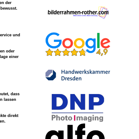
en der
 bewusst.
ervice und
hen oder
lage einer
utet, dass
en lassen
kte direkt
en.