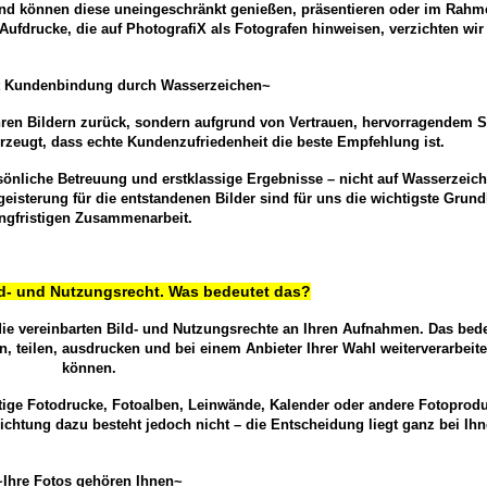
ät und können diese uneingeschränkt genießen, präsentieren oder im Rahm
ufdrucke, die auf PhotografiX als Fotografen hinweisen, verzichten wir
att Kundenbindung durch Wasserzeichen~
en Bildern zurück, sondern aufgrund von Vertrauen, hervorragendem S
rzeugt, dass echte Kundenzufriedenheit die beste Empfehlung ist.
rsönliche Betreuung und erstklassige Ergebnisse – nicht auf Wasserzeic
eisterung für die entstandenen Bilder sind für uns die wichtigste Grund
ngfristigen Zusammenarbeit.
ild- und Nutzungsrecht. Was bedeutet das?
die vereinbarten Bild- und Nutzungsrechte an Ihren Aufnahmen. Das bede
rn, teilen, ausdrucken und bei einem Anbieter Ihrer Wahl weiterverarbeit
können.
tige Fotodrucke, Fotoalben, Leinwände, Kalender oder andere Fotoprodu
lichtung dazu besteht jedoch nicht – die Entscheidung liegt ganz bei Ihn
~Ihre Fotos gehören Ihnen~