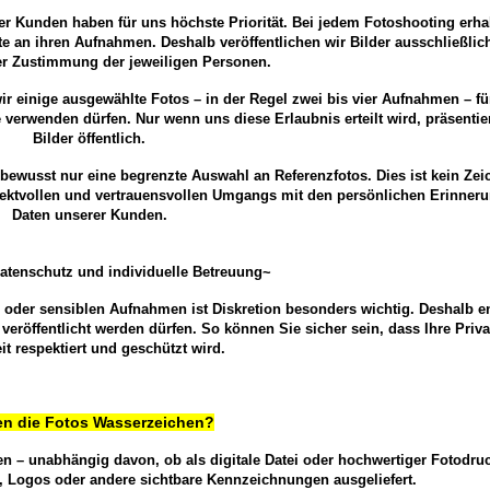
er Kunden haben für uns höchste Priorität. Bei jedem Fotoshooting erha
e an ihren Aufnahmen. Deshalb veröffentlichen wir Bilder ausschließlic
er Zustimmung der jeweiligen Personen.
r einige ausgewählte Fotos – in der Regel zwei bis vier Aufnahmen – fü
erwenden dürfen. Nur wenn uns diese Erlaubnis erteilt wird, präsentier
Bilder öffentlich.
ewusst nur eine begrenzte Auswahl an Referenzfotos. Dies ist kein Zei
ektvollen und vertrauensvollen Umgangs mit den persönlichen Erinner
Daten unserer Kunden.
Datenschutz und individuelle Betreuung~
s oder sensiblen Aufnahmen ist Diskretion besonders wichtig. Deshalb e
eröffentlicht werden dürfen. So können Sie sicher sein, dass Ihre Priv
it respektiert und geschützt wird.
n die Fotos Wasserzeichen?
ten – unabhängig davon, ob als digitale Datei oder hochwertiger Fotodru
 Logos oder andere sichtbare Kennzeichnungen ausgeliefert.