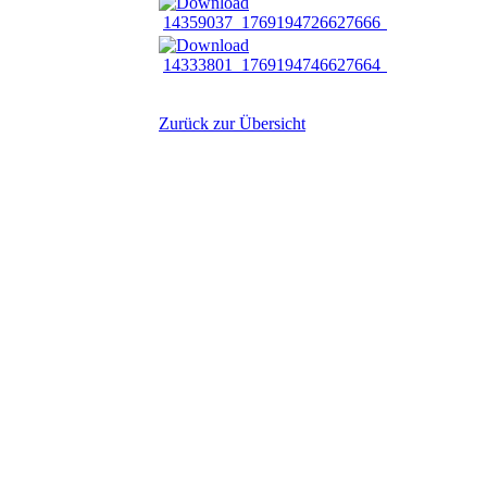
14359037_1769194726627666_14333106125
14333801_1769194746627664_50774018862
Zurück zur Übersicht