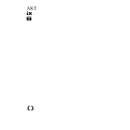
AKT
❮
❯