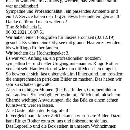
Es sind wunderbare Aktfotos geworden, das Vertrauen dafür
war unabdingbar!
Sympathie und Professionalität , ein passendes Ambiente und
ein 1A Service haben den Tag zu etwas besonderem gemacht!
Danke dafür und mach weiter so!
Tino & Michaela L.
06.02.2021
16:07:51
Wir haben einen Fotografen für unsere Hochzeit (02.12.19)
gesucht. Es schien eine Odyssee mit grauen Haaren zu werden,
bis wir Ringo Rother fanden.
Wir buchten das Hochzeitspaket 3.
Es war von Anfang an, ein professioneller, trotzdem
sympathischer und netter Umgang miteinander. Ringo Rother
versteht sein Handwerk und wie man mit Menschen umgeht.
So bewegt er sich, fast unbemerkt, im Hintergrund, um trotzdem
die entsprechenden perfekten Bilder zu machen. Das haben wir
sehr zu schätzen gewußt.
Aber im richtigen Moment (bei Paarbildern, Gruppenbildern
oder anderen Szenen) gibt er bestimmt, höflich und mit seinem
Charme wichtige Anweisungen, die das Bild zu einem echten
Kunstwerk werden lassen.
Alle Gäste lobten den Fotografen!
In vergleichbarer kurzer Zeit bekamen wir unsere Bilder. Dazu
kam Ringo Rother extra zu uns und präsentierte sie uns.
Das Leporello und die Box stehen in unserem Wohnzimmer.