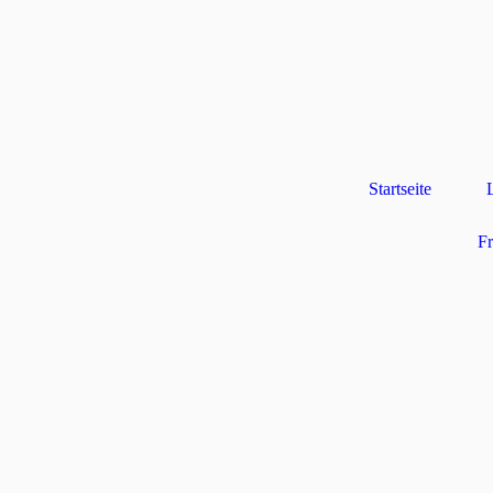
Startseite
F
PhotografiX
- Ihr Fotograf a
Unser Blog-Post für Sie
Kategorien