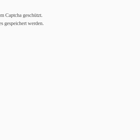
 Ringo Rother - Ihr Fotograf aus Dresden
–
"Fotografie & Design
em Captcha geschützt.
es gespeichert werden.